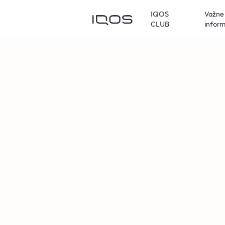
IQOS
Važne
CLUB
inform