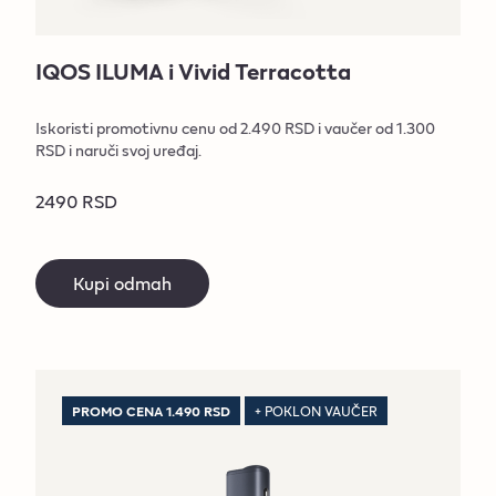
IQOS ILUMA i Vivid Terracotta
Iskoristi promotivnu cenu od 2.490 RSD i vaučer od 1.300
RSD i naruči svoj uređaj.
2490 RSD
Kupi odmah
PROMO CENA 1.490 RSD
+ POKLON VAUČER