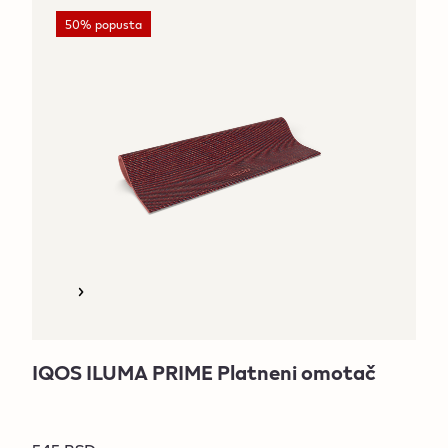
50% popusta
IQOS ILUMA PRIME Platneni omotač