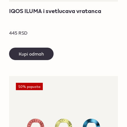
IQOS ILUMA i svetlucava vratanca
445 RSD
Kupi odmah
50% popusta