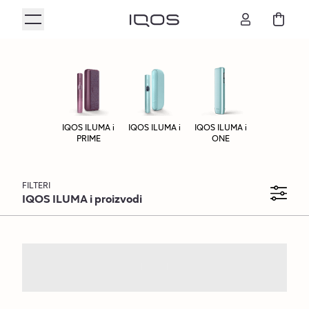
IQOS ILUMA i
IQOS ILUMA i
IQOS ILUMA i
Specijalna
Dodatna
PRIME
ONE
ponuda
oprema
FILTERI
IQOS ILUMA i proizvodi
IQOS ILUMA i PRIME
UREĐAJI