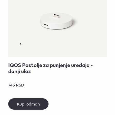
IQOS Postolje za punjenje uređaja -
donji ulaz
745 RSD
Kupi odmah