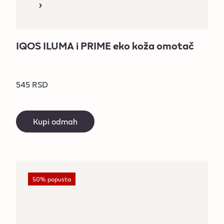
IQOS ILUMA i PRIME eko koža omotač
545 RSD
Kupi odmah
50% popusta