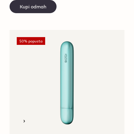
Kupi odmah
50% popusta