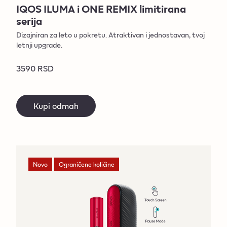
IQOS ILUMA i ONE REMIX limitirana
serija
Dizajniran za leto u pokretu. Atraktivan i jednostavan, tvoj
letnji upgrade.
3590 RSD
Kupi odmah
Novo
Ograničene količine