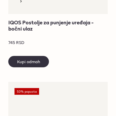
IQOS Postolje za punjenje uređaja -
bočni ulaz
745 RSD
Kupi odmah
50% popusta